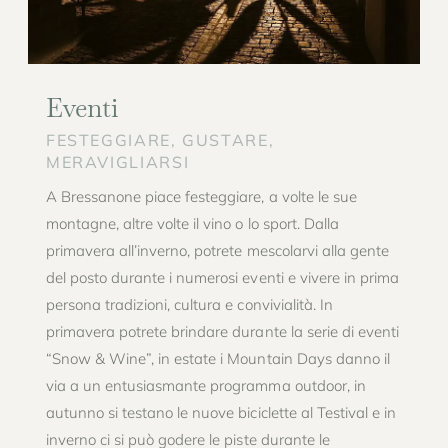
Eventi
FESTEGGIARE, GUSTARE,
MERAVIGLIARSI
A Bressanone piace festeggiare, a volte le sue
montagne, altre volte il vino o lo sport. Dalla
primavera all’inverno, potrete mescolarvi alla gente
del posto durante i numerosi eventi e vivere in prima
persona tradizioni, cultura e convivialità. In
primavera potrete brindare durante la serie di eventi
“Snow & Wine”, in estate i Mountain Days danno il
via a un entusiasmante programma outdoor, in
autunno si testano le nuove biciclette al Testival e in
inverno ci si può godere le piste durante le