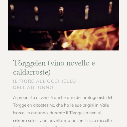
Törggelen (vino novello e
caldarroste)
IL FIORE ALL’OCCHIELLO
DELL’AUTUNNO
A proposito di vino: è anche uno dei protagonisti del
Törggelen altoatesino, che ha le sue origini in Valle
Isarco. In autunno, durante il Törggelen non si
celebra solo il vino novello, ma anche il ricco raccolto.